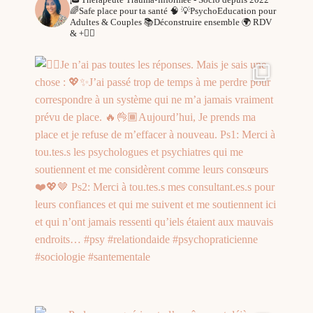
🌈Safe place pour ta santé 🧠
💡PsychoEducation pour
Adultes & Couples
📚Déconstruire ensemble
🌍 RDV
& +👇🏾