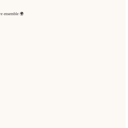
re ensemble
🌍