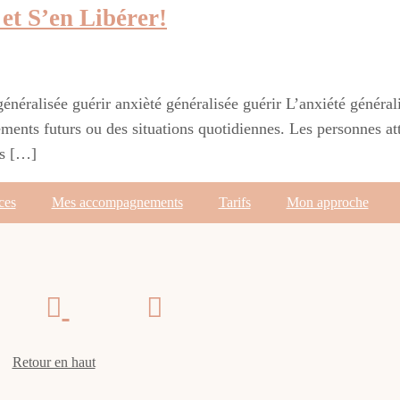
 et S’en Libérer!
 généralisée guérir anxièté généralisée guérir L’anxiété généra
ments futurs ou des situations quotidiennes. Les personnes at
as […]
ces
Mes accompagnements
Tarifs
Mon approche
Retour en haut