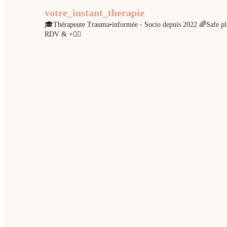
votre_instant_therapie
🎓Thérapeute Trauma•informée - Socio depuis 2022
🌈Safe pla
RDV & +👇🏾