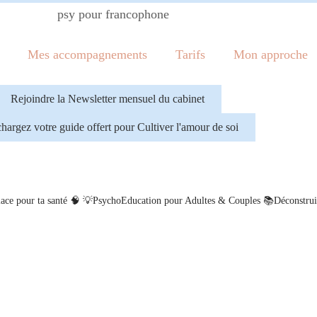
Mes accompagnements
Tarifs
Mon approche
Rejoindre la Newsletter mensuel du cabinet
hargez votre guide offert pour Cultiver l'amour de soi
ace pour ta santé 🧠
💡PsychoEducation pour Adultes & Couples
📚Déconstrui