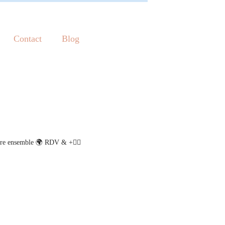
Contact
Blog
re ensemble
🌍 RDV & +👇🏾